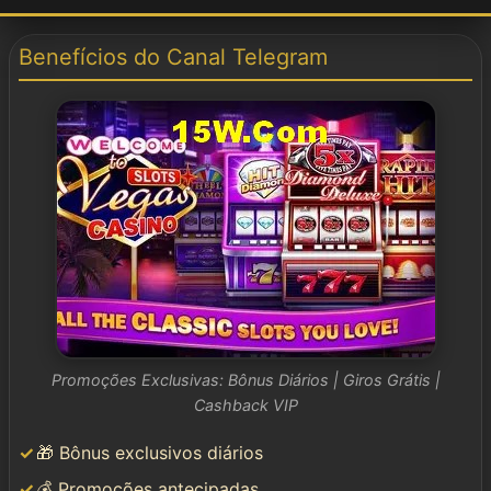
👤 Conta
Benefícios do Canal Telegram
Login
Cadastro
Bônus
VIP
Lottery
Promoções Exclusivas: Bônus Diários | Giros Grátis |
Cashback VIP
🏆 Plataforma
🎁 Bônus exclusivos diários
Plataforma
💰 Promoções antecipadas