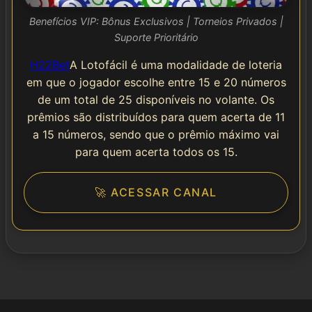
Benefícios VIP: Bônus Exclusivos | Torneios Privados |
Suporte Prioritário
H22Bet
A Lotofácil é uma modalidade de loteria
em que o jogador escolhe entre 15 e 20 números
de um total de 25 disponíveis no volante. Os
prêmios são distribuídos para quem acerta de 11
a 15 números, sendo que o prêmio máximo vai
para quem acerta todos os 15.
🚀 ACESSAR CANAL