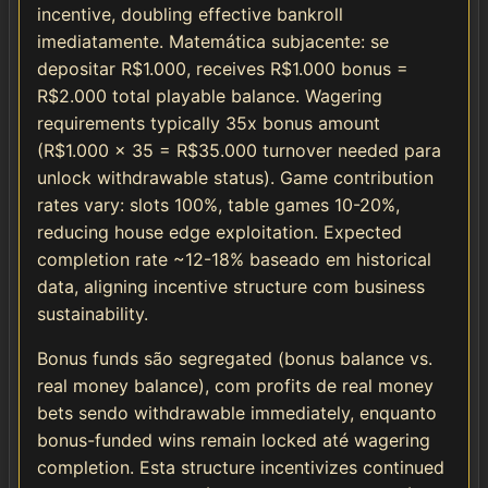
incentive, doubling effective bankroll
imediatamente. Matemática subjacente: se
depositar R$1.000, receives R$1.000 bonus =
R$2.000 total playable balance. Wagering
requirements typically 35x bonus amount
(R$1.000 × 35 = R$35.000 turnover needed para
unlock withdrawable status). Game contribution
rates vary: slots 100%, table games 10-20%,
reducing house edge exploitation. Expected
completion rate ~12-18% baseado em historical
data, aligning incentive structure com business
sustainability.
Bonus funds são segregated (bonus balance vs.
real money balance), com profits de real money
bets sendo withdrawable immediately, enquanto
bonus-funded wins remain locked até wagering
completion. Esta structure incentivizes continued