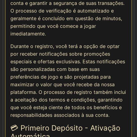
conta e garantir a segurança de suas transações.
O processo de verificação é automatizado e
geralmente é concluído em questão de minutos,
permitindo que você comece a jogar
imediatamente.
Durante o registro, você terá a opção de optar
por receber notificações sobre promoções
especiais e ofertas exclusivas. Estas notificações
são personalizadas com base em suas
preferências de jogo e são projetadas para
maximizar o valor que você recebe da nossa
plataforma. O processo de registro também inclui
a aceitação dos termos e condições, garantindo
que você esteja ciente de todos os benefícios e
responsabilidades associados à sua conta.
💳 Primeiro Depósito - Ativação
Automática