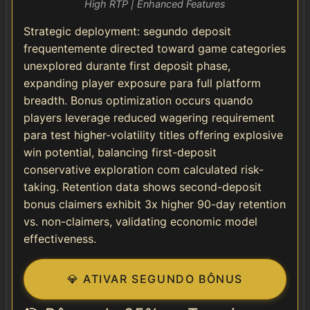
High RTP | Enhanced Features
Strategic deployment: segundo deposit
frequentemente directed toward game categories
unexplored durante first deposit phase,
expanding player exposure para full platform
breadth. Bonus optimization occurs quando
players leverage reduced wagering requirement
para test higher-volatility titles offering explosive
win potential, balancing first-deposit
conservative exploration com calculated risk-
taking. Retention data shows second-deposit
bonus claimers exhibit 3x higher 90-day retention
vs. non-claimers, validating economic model
effectiveness.
💎 ATIVAR SEGUNDO BÔNUS