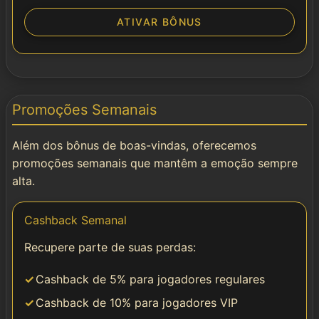
ATIVAR BÔNUS
Promoções Semanais
Além dos bônus de boas-vindas, oferecemos
promoções semanais que mantêm a emoção sempre
alta.
Cashback Semanal
Recupere parte de suas perdas:
Cashback de 5% para jogadores regulares
Cashback de 10% para jogadores VIP