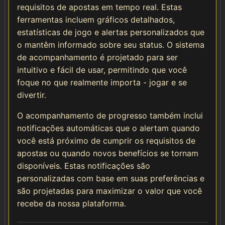
requisitos de apostas em tempo real. Estas
ferramentas incluem gráficos detalhados,
estatísticas de jogo e alertas personalizados que
o mantêm informado sobre seu status. O sistema
de acompanhamento é projetado para ser
intuitivo e fácil de usar, permitindo que você
foque no que realmente importa - jogar e se
divertir.
O acompanhamento de progresso também inclui
notificações automáticas que o alertam quando
você está próximo de cumprir os requisitos de
apostas ou quando novos benefícios se tornam
disponíveis. Estas notificações são
personalizadas com base em suas preferências e
são projetadas para maximizar o valor que você
recebe da nossa plataforma.