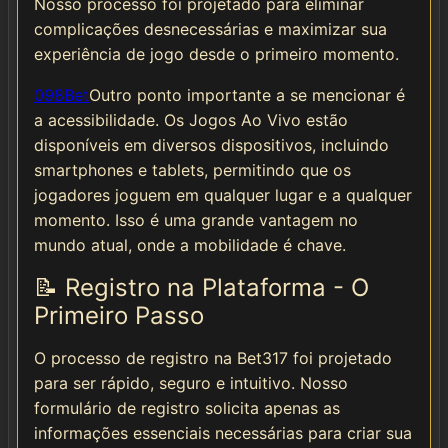
Nosso processo foi projetado para eliminar
complicações desnecessárias e maximizar sua
experiência de jogo desde o primeiro momento.
098Bet
Outro ponto importante a se mencionar é
a acessibilidade. Os Jogos Ao Vivo estão
disponíveis em diversos dispositivos, incluindo
smartphones e tablets, permitindo que os
jogadores joguem em qualquer lugar e a qualquer
momento. Isso é uma grande vantagem no
mundo atual, onde a mobilidade é chave.
📝 Registro na Plataforma - O
Primeiro Passo
O processo de registro na Bet317 foi projetado
para ser rápido, seguro e intuitivo. Nosso
formulário de registro solicita apenas as
informações essenciais necessárias para criar sua