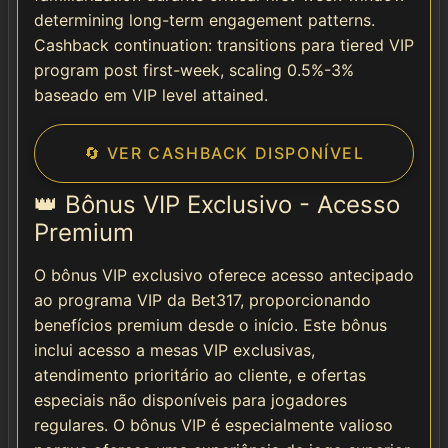
determining long-term engagement patterns.
Cashback continuation: transitions para tiered VIP
program post first-week, scaling 0.5%-3%
baseado em VIP level attained.
🔄 VER CASHBACK DISPONÍVEL
👑 Bônus VIP Exclusivo - Acesso
Premium
O bônus VIP exclusivo oferece acesso antecipado
ao programa VIP da Bet317, proporcionando
benefícios premium desde o início. Este bônus
inclui acesso a mesas VIP exclusivas,
atendimento prioritário ao cliente, e ofertas
especiais não disponíveis para jogadores
regulares. O bônus VIP é especialmente valioso