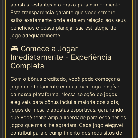
apostas restantes e o prazo para cumprimento.
Esta transparência garante que você sempre
saiba exatamente onde está em relação aos seus
benefícios e possa planejar sua estratégia de
jogo adequadamente.
🎮 Comece a Jogar
Imediatamente - Experiência
Completa
Com o bônus creditado, você pode começar a
jogar imediatamente em qualquer jogo elegível
da nossa plataforma. Nossa seleção de jogos
elegíveis para bônus inclui a maioria dos slots,
jogos de mesa e apostas esportivas, garantindo
que você tenha ampla liberdade para escolher os
jogos que mais lhe agradam. Cada jogo elegível
contribui para o cumprimento dos requisitos de