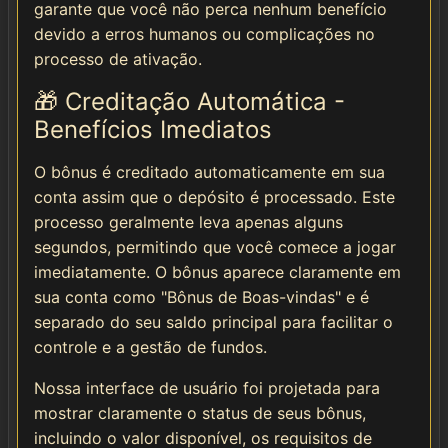
garante que você não perca nenhum benefício
devido a erros humanos ou complicações no
processo de ativação.
🎁 Creditação Automática -
Benefícios Imediatos
O bônus é creditado automaticamente em sua
conta assim que o depósito é processado. Este
processo geralmente leva apenas alguns
segundos, permitindo que você comece a jogar
imediatamente. O bônus aparece claramente em
sua conta como "Bônus de Boas-vindas" e é
separado do seu saldo principal para facilitar o
controle e a gestão de fundos.
Nossa interface de usuário foi projetada para
mostrar claramente o status de seus bônus,
incluindo o valor disponível, os requisitos de