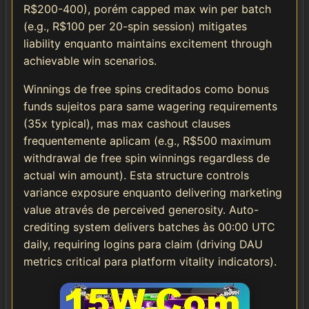
R$200-400), porém capped max win per batch
(e.g., R$100 per 20-spin session) mitigates
liability enquanto maintains excitement through
achievable win scenarios.
Winnings de free spins creditados como bonus
funds sujeitos para same wagering requirements
(35x typical), mas max cashout clauses
frequentemente aplicam (e.g., R$500 maximum
withdrawal de free spin winnings regardless de
actual win amount). Esta structure controls
variance exposure enquanto delivering marketing
value através de perceived generosity. Auto-
crediting system delivers batches às 00:00 UTC
daily, requiring logins para claim (driving DAU
metrics critical para platform vitality indicators).