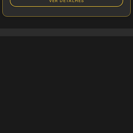
VER DETALHES